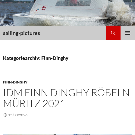
Zum
Inhalt
springen
Suchen
sailing-pictures
PRIMÄR
MENÜ
Kategoriearchiv: Finn-Dinghy
FINN-DINGHY
IDM FINN DINGHY RÖBELN
MÜRITZ 2021
15/03/2026